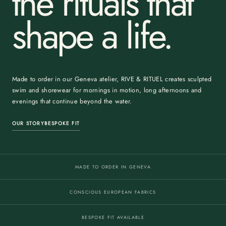
the rituals that
shape a life.
Made to order in our Geneva atelier, RIVE & RITUEL creates sculpted
swim and shorewear for mornings in motion, long afternoons and
evenings that continue beyond the water.
OUR STORY
BESPOKE FIT
MADE TO ORDER IN GENEVA
CONSCIOUS EUROPEAN FABRICS
BESPOKE FIT AVAILABLE