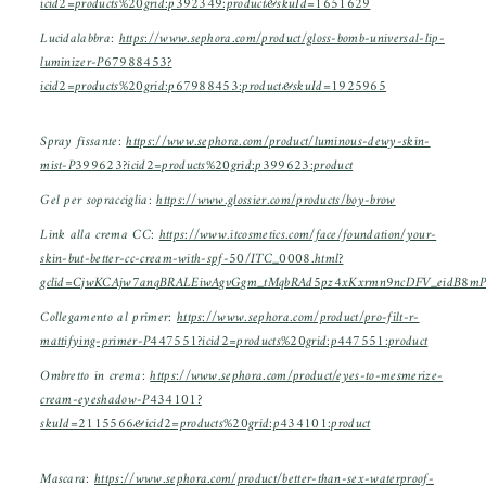
icid2=products%20grid:p392349:product&skuId=1651629
Lucidalabbra:
https://www.sephora.com/product/gloss-bomb-universal-lip-
luminizer-P67988453?
icid2=products%20grid:p67988453:product&skuId=1925965
Spray fissante:
https://www.sephora.com/product/luminous-dewy-skin-
mist-P399623?icid2=products%20grid:p399623:product
Gel per sopracciglia:
https://www.glossier.com/products/boy-brow
Link alla crema CC:
https://www.itcosmetics.com/face/foundation/your-
skin-but-better-cc-cream-with-spf-50/ITC_0008.html?
gclid=CjwKCAjw7anqBRALEiwAgvGgm_tMqbRAd5pz4xKxrmn9ncDFV_eidB8
Collegamento al primer:
https://www.sephora.com/product/pro-filt-r-
mattifying-primer-P447551?icid2=products%20grid:p447551:product
Ombretto in crema:
https://www.sephora.com/product/eyes-to-mesmerize-
cream-eyeshadow-P434101?
skuId=2115566&icid2=products%20grid:p434101:product
Mascara:
https://www.sephora.com/product/better-than-sex-waterproof-