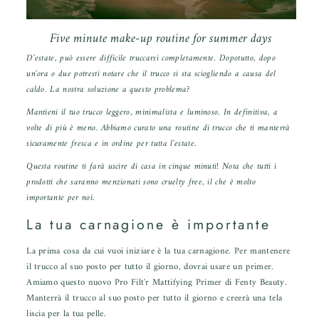
Five minute make-up routine for summer days
D'estate, può essere difficile truccarsi completamente. Dopotutto, dopo
un'ora o due potresti notare che il trucco si sta sciogliendo a causa del
caldo. La nostra soluzione a questo problema?
Mantieni il tuo trucco leggero, minimalista e luminoso. In definitiva, a
volte di più è meno. Abbiamo curato una routine di trucco che ti manterrà
sicuramente fresca e in ordine per tutta l'estate.
Questa routine ti farà uscire di casa in cinque minuti! Nota che tutti i
prodotti che saranno menzionati sono cruelty free, il che è molto
importante per noi.
La tua carnagione è importante
La prima cosa da cui vuoi iniziare è la tua carnagione. Per mantenere
il trucco al suo posto per tutto il giorno, dovrai usare un primer.
Amiamo questo nuovo
Pro Filt'r Mattifying Primer
di Fenty Beauty.
Manterrà il trucco al suo posto per tutto il giorno e creerà una tela
liscia per la tua pelle.