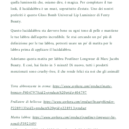
quella luminosità che, osiamo dire, è magica. Per completare il tuo
look, il lucidalabbra è un must, soprattutto d'estate. Uno dei nostri
preferiti è questo
Gloss Bomb Universal Lip Luminizer
di Fenty
Beauty.
Questo lucidalabbra sta davvero bene su ogni tono di pelle e mantiene
le tue labbra dall'aspetto incredibile. Se stai cercando un po' più di
definizione per le tue labbra, potresti usare un po' di matita per le
labbra prima di applicare il lucidalabbra.
Adoriamo questa
matita per labbra Poutliner Longwear
di Marc Jacobs
Beauty. E così, hai finito in 5 minuti! Di nuovo, tutti i prodotti
menzionati sono cruelty-free, il che rende felici sia noi che gli animali!
Terra abbronzante in crema:
https://www.sephora.com/product/matte-
bronzer-P404797?icid2=products%20grid:p404797
Frullatore di bellezza:
https://www.sephora.com/product/beautyblender-
P228913?icid2=products%20grid:p228913:product
Matita labbra:
https://www.sephora.com/product/poutliner-longwear-lip-
pencil-P392349?