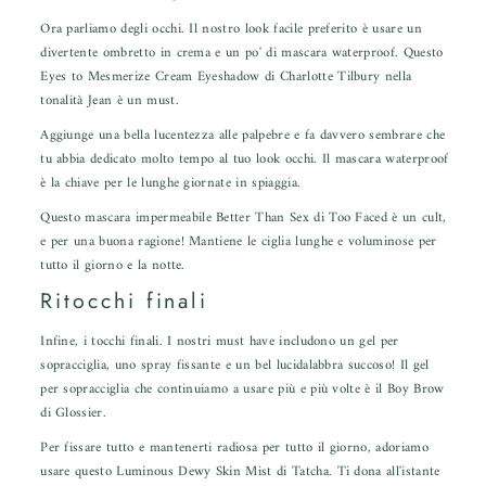
Ora parliamo degli occhi. Il nostro look facile preferito è usare un
divertente ombretto in crema e un po' di mascara waterproof. Questo
Eyes to Mesmerize Cream Eyeshadow
di Charlotte Tilbury nella
tonalità Jean è un must.
Aggiunge una bella lucentezza alle palpebre e fa davvero sembrare che
tu abbia dedicato molto tempo al tuo look occhi. Il mascara waterproof
è la chiave per le lunghe giornate in spiaggia.
Questo
mascara impermeabile Better Than Sex
di Too Faced è un cult,
e per una buona ragione! Mantiene le ciglia lunghe e voluminose per
tutto il giorno e la notte.
Ritocchi finali
Infine, i tocchi finali. I nostri must have includono un gel per
sopracciglia, uno spray fissante e un bel lucidalabbra succoso! Il gel
per sopracciglia che continuiamo a usare più e più volte è il
Boy Brow
di Glossier.
Per fissare tutto e mantenerti radiosa per tutto il giorno, adoriamo
usare questo
Luminous Dewy Skin Mist
di Tatcha. Ti dona all'istante