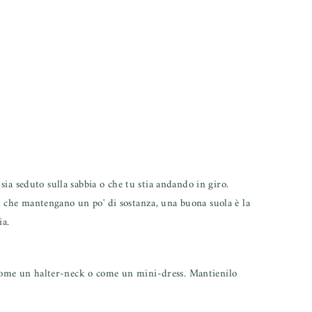
 sia seduto sulla sabbia o che tu stia andando in giro.
ati che mantengano un po' di sostanza, una buona suola è la
ia.
, come un halter-neck o come un mini-dress. Mantienilo