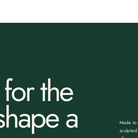
for the
 shape a
Made to 
sculpted