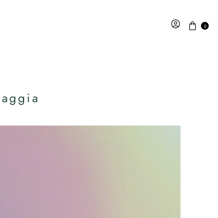
0
iaggia