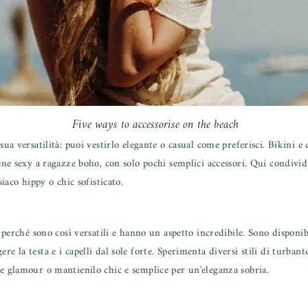
Five ways to accessorise on the beach
sua versatilità: puoi vestirlo elegante o casual come preferisci. Bikini e
rene sexy a ragazze boho, con solo pochi semplici accessori. Qui condivid
siaco hippy o chic sofisticato.
 perché sono così versatili e hanno un aspetto incredibile. Sono disponibi
e la testa e i capelli dal sole forte. Sperimenta diversi stili di turbant
 e glamour o mantienilo chic e semplice per un'eleganza sobria.